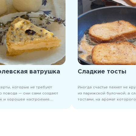
левская ватрушка
Сладкие тосты
серты, которые не требуют
Иногда счастье пахнет не кр
о повода — они сами создают
из парижской булочной, а с
к и хорошее настроение.
тостами, на аромат которого
ская ватрушка как раз из таких.
все домашние. Готовы разбл
 творожная начинка, хрустящая
детские воспоминания?
я крошка и аромат ванили — всё
 но по-королевски вкусно. А
, что готовится она без лишней
 сложных кулинарных трюков.