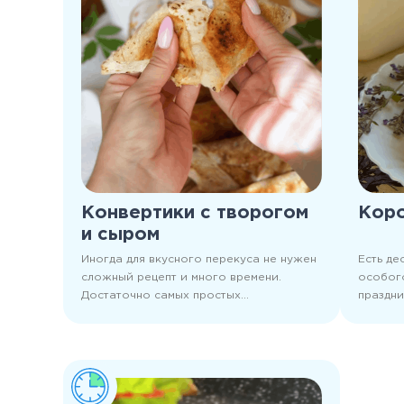
сытости и избегать лишних перекусов.
Конвертики с творогом
Коро
и сыром
Иногда для вкусного перекуса не нужен
Есть де
сложный рецепт и много времени.
особог
Достаточно самых простых
праздни
ингредиентов! Конвертики с творогом и
Королев
сыром готовятся быстро, но еще
Нежная
быстрее исчезают! Поэтому закройте
песочна
двери кухни, когда начнете готовить,
просто,
ведь те, кто приходят «только
главное
посмотреть» уходят не с пустыми руками.
суеты и