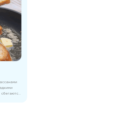
уассанами
ладкими
 сбегаются
окировать