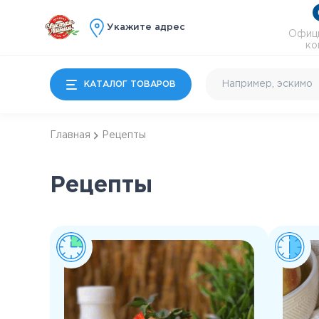
Укажите адрес
Офици
ко
КАТАЛОГ ТОВАРОВ
Главная
Рецепты
Мороженое
Молочные продукты
Рецепты
Особые десерты
Детям
Почти готово
Коктейльное и
энергетики