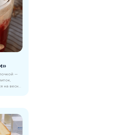
м»
почкой —
иток,
 на весну!
овать! Тем
сто.