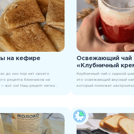
ы на кефире
Освежающий чай
«Клубничный кре
вас до сих пор нет своего
Клубничный чай с сырной ша
го рецепта блинчиков на
это освежающий вкусный нап
— вот он! Наш рецепт легко
который поможет настроиться
ть и всегда хочется повторить,
Его однозначно стоит попроб
ним блины получаются именно
более что делать легко и про
 какими мы их и любим —
и, ажурными и вкусными!