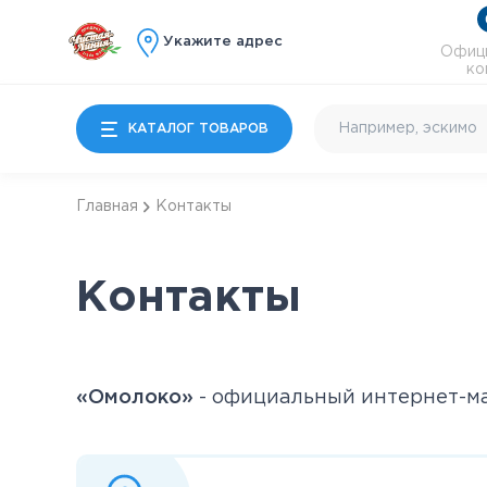
Укажите адрес
Офици
ко
КАТАЛОГ ТОВАРОВ
Главная
Контакты
Мороженое
Молочные продукты
Контакты
Особые десерты
Детям
«Омолоко»
- официальный интернет-ма
Почти готово
Коктейльное и
энергетики