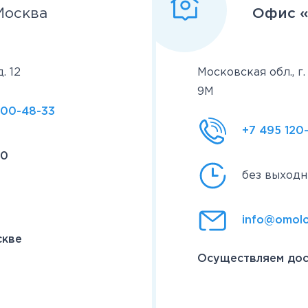
Москва
Офис 
. 12
Московская обл., г
9М
500-48-33
+7 495 120
00
без выход
info@omolo
скве
Осуществляем дос