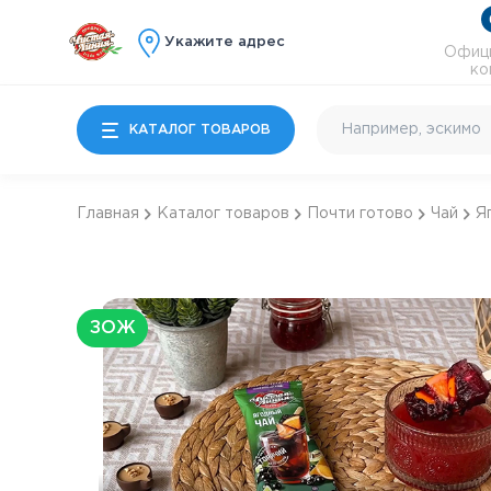
Укажите адрес
Офици
ко
КАТАЛОГ ТОВАРОВ
Главная
Каталог товаров
Почти готово
Чай
Я
Мороженое
Молочные продукты
Особые десерты
ЗОЖ
Детям
Почти готово
Коктейльное и
энергетики