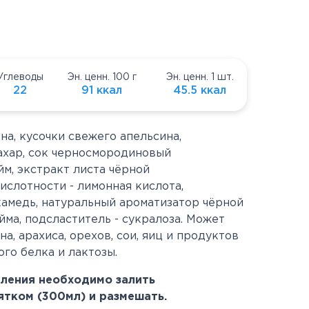
Углеводы
Эн. ценн. 100 г
Эн. ценн. 1 шт.
22
91 ккал
45.5 ккал
на, кусочки свежего апельсина,
ахар, сок черносмородиновый
м, экстракт листа чёрной
ислотности - лимонная кислота,
 камедь, натуральный ароматизатор чёрной
йма, подсластитель - сукралоза
. Может
а, арахиса, орехов, сои, яиц и продуктов
ого белка и лактозы.
бления необходимо залить
тком (300мл) и размешать.