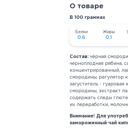
О товаре
В 100 граммах
Белки
Жиры
0.6
0.1
Состав:
чёрная смороди
черноплодная рябина, с
концентрированный, лай
смородины,
регулятор к
загуститель - гуаровая
смородины,
экстракт ла
содержать следы глютен
их переработки, молочн
Внимание! Для употре
замороженный чай кипя