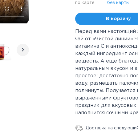
по карте
без карты
В корзину
Перед вами настоящий 
чай от «Чистой линии» 
витамина С и антиокси
каждый ингредиент осн
веществ. А ещё благода
натуральным вкусом и а
простое: достаточно по
воду, размешать палочк
полминуты. Получается
выраженными фруктово-
праздник для вкусовых 
наполнится сочными кра
Доставка на следующий