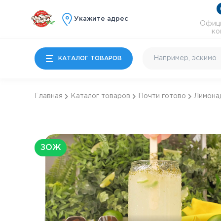
Укажите адрес
Офици
ко
КАТАЛОГ ТОВАРОВ
Главная
Каталог товаров
Почти готово
Лимона
Мороженое
Молочные продукты
Особые десерты
ЗОЖ
Детям
Почти готово
Коктейльное и
энергетики