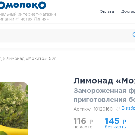
Оплата
Доста
альный интернет-магазин
мпании «Чистая Линия»
д
Лимонад «Мохито», 52г
Лимонад «Мох
Замороженная фр
приготовления б
В изб
Артикул:
10120160
116
145
₽
₽
по карте
без карты