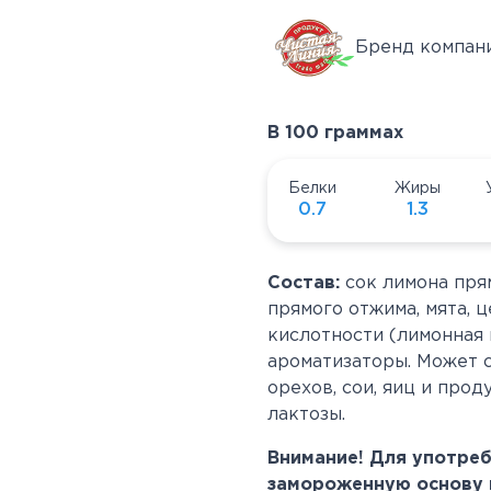
Бренд компани
В 100 граммах
Белки
Жиры
0.7
1.3
Состав:
сок лимона прям
прямого отжима, мята, ц
кислотности (лимонная 
ароматизаторы
.
Может с
орехов, сои, яиц и прод
лактозы.
Внимание! Для употре
замороженную основу г