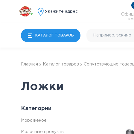
Укажите адрес
Офици
ко
КАТАЛОГ ТОВАРОВ
Мороженое
Главная
Каталог товаров
Сопутствующие товар
Молочные продукты
Ложки
Особые десерты
Детям
Категории
Почти готово
Мороженое
Коктейльное и
энергетики
Молочные продукты