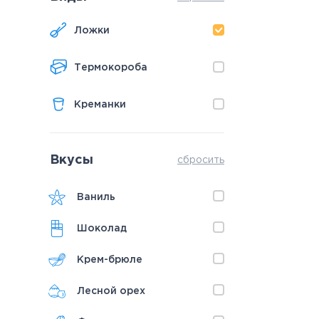
Ложки
Термокороба
Креманки
Вкусы
сбросить
Ваниль
Шоколад
Крем-брюле
Лесной орех