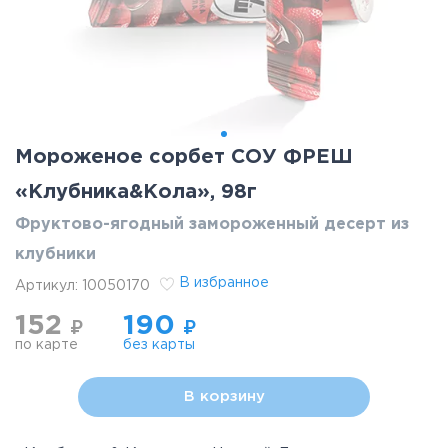
Мороженое сорбет СОУ ФРЕШ
«Клубника&Кола», 98г
Фруктово-ягодный замороженный десерт из
клубники
В избранное
Артикул:
10050170
152
190
₽
₽
по карте
без карты
В корзину