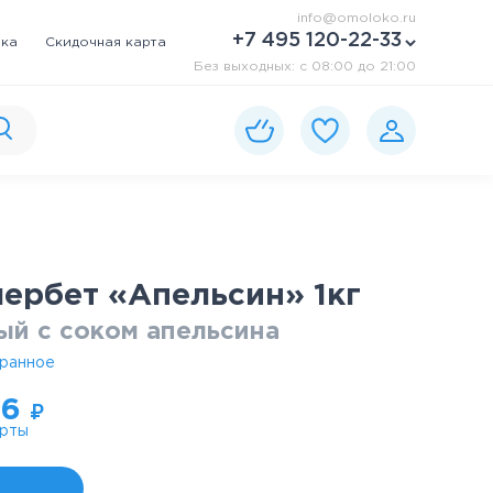
info@omoloko.ru
+7 495 120-22-33
вка
Скидочная карта
Без выходных: c 08:00 до 21:00
ербет «Апельсин» 1кг
й с соком апельсина
бранное
26
₽
арты