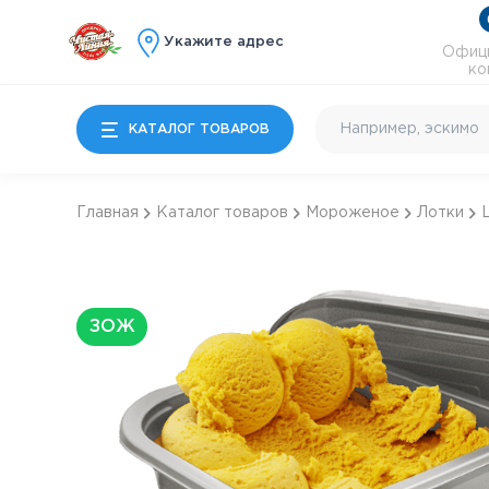
Укажите адрес
Офици
ко
КАТАЛОГ ТОВАРОВ
Главная
Каталог товаров
Мороженое
Лотки
Мороженое
Молочные продукты
Особые десерты
ЗОЖ
Детям
Почти готово
Коктейльное и
энергетики