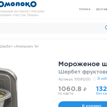
Оплата
Доста
альный интернет-магазин
мпании «Чистая Линия»
Шербет «Апельсин» 1кг
Мороженое ш
Шербет фруктовы
В из
Артикул:
10091200
1060.8
13
₽
по карте
без к
В корзину