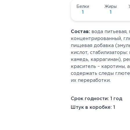
Белки
Жиры
1
1
Состав:
вода питьевая,
концентрированный, гл
пищевая добавка (эмул
кислот, стабилизаторы:
камедь, каррагинан), р
краситель – каротины, 
содержать следы глютен
их переработки.
Срок годности: 1 год
Штук в коробке: 1