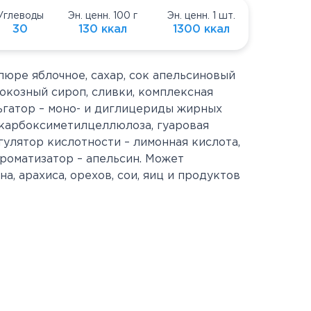
Углеводы
Эн. ценн. 100 г
Эн. ценн. 1 шт.
30
130 ккал
1300 ккал
 пюре яблочное, сахар, сок апельсиновый
юкозный сироп, сливки, комплексная
ьгатор – моно- и диглицериды жирных
 карбоксиметилцеллюлоза, гуаровая
егулятор кислотности – лимонная кислота,
ароматизатор – апельсин. Может
а, арахиса, орехов, сои, яиц и продуктов