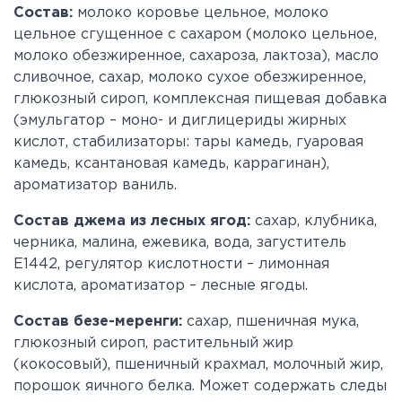
Состав:
молоко коровье цельное, молоко
цельное сгущенное с сахаром (молоко цельное,
молоко обезжиренное, сахароза, лактоза), масло
сливочное, сахар, молоко сухое обезжиренное,
глюкозный сироп, комплексная пищевая добавка
(эмульгатор – моно- и диглицериды жирных
кислот, стабилизаторы: тары камедь, гуаровая
камедь, ксантановая камедь, каррагинан),
ароматизатор ваниль.
Состав джема из лесных ягод
:
сахар, клубника,
черника, малина, ежевика, вода, загуститель
Е1442, регулятор кислотности – лимонная
кислота, ароматизатор – лесные ягоды.
Состав
безе-меренги
:
сахар, пшеничная мука,
глюкозный сироп, растительный жир
(кокосовый), пшеничный крахмал, молочный жир,
порошок яичного белка. Может содержать следы