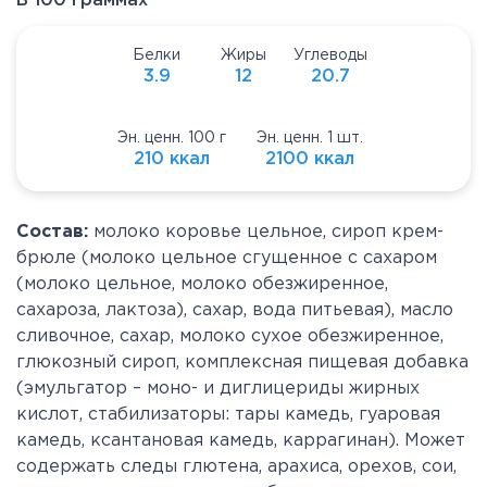
В 100 граммах
Белки
Жиры
Углеводы
3.9
12
20.7
Эн. ценн. 100 г
Эн. ценн. 1 шт.
210 ккал
2100 ккал
Состав:
молоко коровье цельное, сироп крем-
брюле (молоко цельное сгущенное с сахаром
(молоко цельное, молоко обезжиренное,
сахароза, лактоза), сахар, вода питьевая), масло
сливочное, сахар, молоко сухое обезжиренное,
глюкозный сироп, комплексная пищевая добавка
(эмульгатор – моно- и диглицериды жирных
кислот, стабилизаторы: тары камедь, гуаровая
камедь, ксантановая камедь, каррагинан). Может
содержать следы глютена, арахиса, орехов, сои,