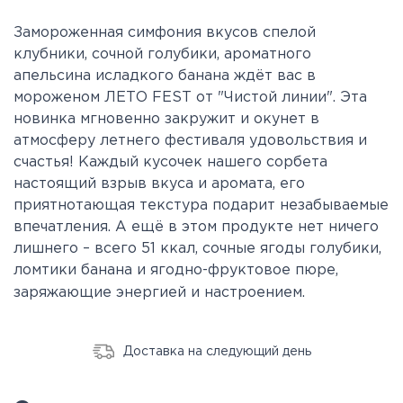
З
амороженная симфония вкусов
спелой
клубники, сочной голубики, ароматного
апельсина исладкого банана ждёт вас в
мороженом
ЛЕТО FEST от
"
Чистой линии
"
. Эта
новинка мгновенно закружит и окунет в
атмосферу летнего фестиваля удовольствия и
счастья! Каждый кусочек нашего сорбета
настоящий взрыв вкуса и аромата, его
приятно
тающая текстура подарит незабываемые
впечатления. А ещё в этом продукте нет ничего
лишнего –
всего 51 ккал,
сочные ягоды
голубики,
ломтики банана
и
ягодно-фруктовое пюре
,
заряжающие энергией и настроением.
Доставка на следующий день