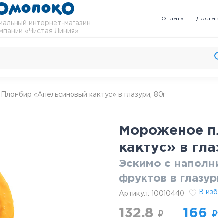
Оплата
Доста
альный интернет-магазин
мпании «Чистая Линия»
Пломбир «Апельсиновый кактус» в глазури, 80г
Мороженое п
кактус» в гла
Эскимо с наполн
фруктов в глазу
В из
Артикул:
10010440
132.8
166
₽
₽