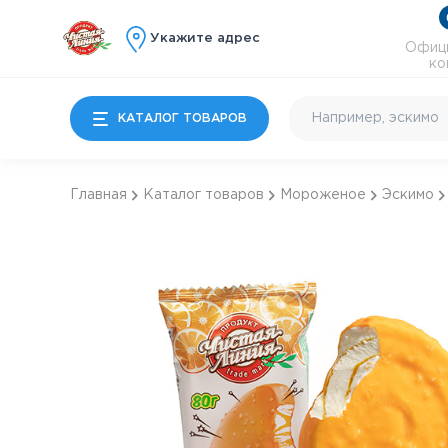
Укажите адрес
Офици
ко
КАТАЛОГ ТОВАРОВ
Главная
Каталог товаров
Мороженое
Эскимо
Мороженое
Молочные продукты
Особые десерты
Детям
Почти готово
Коктейльное и
энергетики