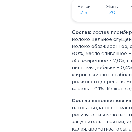
Белки
Жиры
2.6
20
Состав:
состав пломбир
молоко цельное сгущенн
молоко обезжиренное, с
8,0%, масло сливочное – 
обезжиренное – 2,0%, г
пищевая добавка – 0,4%
жирных кислот, стабили
рожкового дерева, каме
ваниль – 0,1%. Может с
Состав наполнителя из
патока, вода, пюре ман
регуляторы кислотности
загуститель – пектин, к
калия, ароматизаторы: а