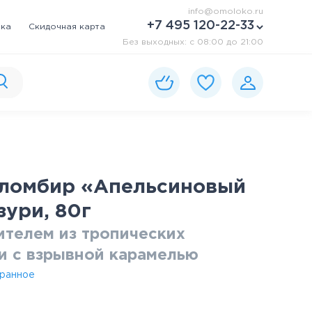
info@omoloko.ru
+7 495 120-22-33
вка
Скидочная карта
Без выходных: c 08:00 до 21:00
ломбир «Апельсиновый
зури, 80г
ителем из тропических
ри с взрывной карамелью
бранное