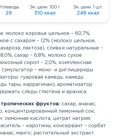
Углеводы
Эн. ценн. 100 г
Эн. ценн. 1 шт.
29
310 ккал
248 ккал
а: молоко коровье цельное – 60,7%,
ое с сахаром – 12% (молоко цельное,
ахароза, лактоза), сливки натуральные –
8,0%, сахар – 6,8%, молоко сухое
люкозный сироп – 2,0%, комплексная
 (эмульгатор – моно- и диглицериды
заторы: гуаровая камедь, камедь
дь тары, каррагинан), ароматизатор
одержать следы глютена и арахиса.
 тропических фруктов:
сахар, ананас,
го, концентрированный лимонный сок,
: лимонная кислота, цитрат натрия;
раситель – каротины, консервант – сорбат
нанас, манго; растительный экстракт