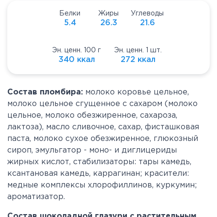
Белки
Жиры
Углеводы
5.4
26.3
21.6
Эн. ценн. 100 г
Эн. ценн. 1 шт.
340 ккал
272 ккал
Состав пломбира:
молоко коровье цельное,
молоко цельное сгущенное с сахаром (молоко
цельное, молоко обезжиренное, сахароза,
лактоза), масло сливочное, сахар, фисташковая
паста, молоко сухое обезжиренное, глюкозный
сироп, эмульгатор - моно- и диглицериды
жирных кислот, стабилизаторы: тары камедь,
ксантановая камедь, каррагинан; красители:
медные комплексы хлорофиллинов, куркумин;
ароматизатор.
Состав
шоколадной глазури с растительным