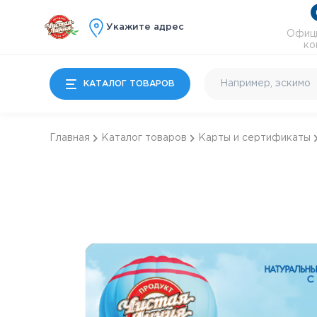
Укажите адрес
Офици
ко
КАТАЛОГ ТОВАРОВ
Главная
Каталог товаров
Карты и сертификаты
Мороженое
Молочные продукты
Особые десерты
Детям
Почти готово
Коктейльное и
энергетики