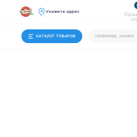
Укажите адрес
Офици
ко
КАТАЛОГ ТОВАРОВ
Мороженое
Молочные продукты
Особые десерты
Детям
Почти готово
Коктейльное и
энергетики